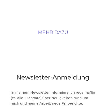
Akut-Therapie
Sie brauchst eine rasche Situationsklärung oder
eine akute Entscheidungsunterstützung?
Ich bin telefonisch oder persönlich für Dich da!
MEHR DAZU
Newsletter-Anmeldung
In meinem Newsletter informiere ich regelmäßig
(ca. alle 2 Monate) über Neuigkeiten rund um
mich und meine Arbeit, neue Fallberichte,