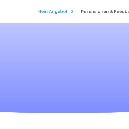
Mein Angebot
Rezensionen & Feedb
Ferntherapie
lichen Veränderungsprozess können Sie auch 
ontaktieren Sie mich für ein unverbindliches E