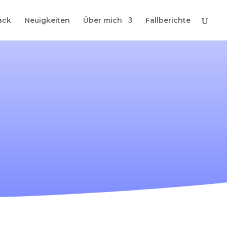
ack
Neuigkeiten
Über mich
Fallberichte
aus der Ferne
rstgespräch.