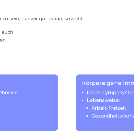
 zu sein, tun wir gut daran, sowohl
s auch
en.
Körpereigene Im
ebnisse
Darm-Lymphsyst
Lebensweise:
Arbeit-Freizeit
Gesundheitsverha