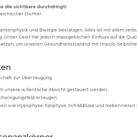
ie die sichtbare durchdringt!
reichischer Dichter
ntenphysik und Biologie bestätigen: Alles ist mit allem verb
nser Geist hat jedoch massgeblichen Einfluss auf die Qualit
setzen, um unseren Gesundheitszustand mit Impuls-Selbsthe
ken
schaft zur Überzeugung,
ch unsere willentliche Absicht gesteuert werden
chwingungsfeld erzeugen
üsen wie Hypophyse, Epiphyse, Schilddrüse und Nebennieren