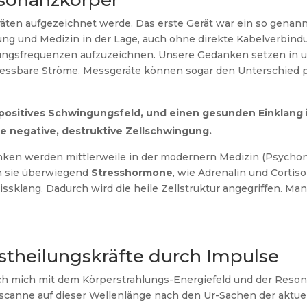
esonanzkörper
äten aufgezeichnet werde. Das erste Gerät war ein so gena
ung und Medizin in der Lage, auch ohne direkte Kabelverbi
ungsfrequenzen aufzuzeichnen. Unsere Gedanken setzen in 
messbare Ströme. Messgeräte können sogar den Unterschied p
positives Schwingungsfeld, und einen gesunden Einklang 
 negative, destruktive Zellschwingung.
nken werden mittlerweile in der modernern Medizin (Psycho
h sie überwiegend
Stresshormone
, wie Adrenalin und Cortiso
Missklang. Dadurch wird die heile Zellstruktur angegriffen. Ma
bstheilungskräfte durch Impulse
ch mich mit dem Körperstrahlungs-Energiefeld und der Reson
 scanne auf dieser Wellenlänge nach den Ur-Sachen der aktu