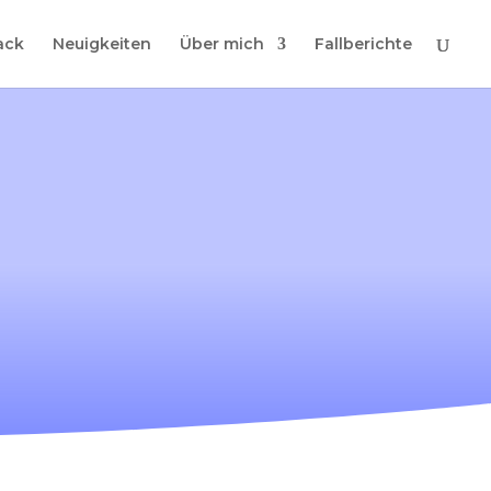
ack
Neuigkeiten
Über mich
Fallberichte
oden